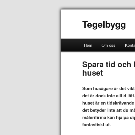
Tegelbygg
Hem
Om oss
Konta
Spara tid och 
huset
Som husägare är det viktig
det är dock inte alltid lä
huset är en tidskrävande
det betyder inte att du m
målerifirma kan hjälpa dig
fantastiskt ut.