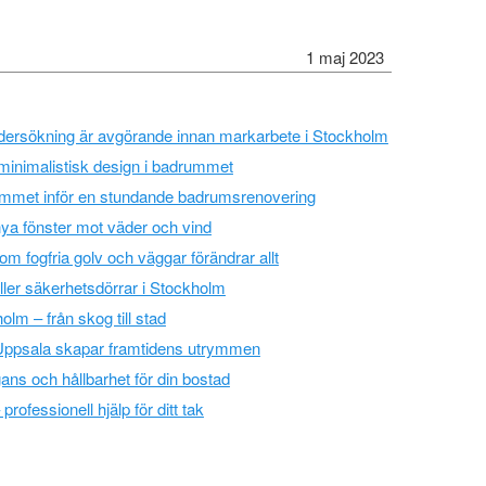
1 maj 2023
ndersökning är avgörande innan markarbete i Stockholm
minimalistisk design i badrummet
emmet inför en stundande badrumsrenovering
ya fönster mot väder och vind
om fogfria golv och väggar förändrar allt
ller säkerhetsdörrar i Stockholm
lm – från skog till stad
i Uppsala skapar framtidens utrymmen
ns och hållbarhet för din bostad
rofessionell hjälp för ditt tak