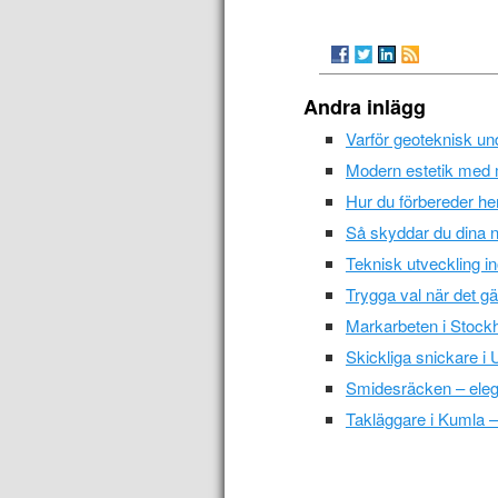
Andra inlägg
Varför geoteknisk u
Modern estetik med 
Hur du förbereder h
Så skyddar du dina n
Teknisk utveckling in
Trygga val när det gä
Markarbeten i Stockho
Skickliga snickare 
Smidesräcken – elega
Takläggare i Kumla – p