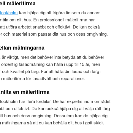
ell målerifirma
Stockholm
kan hjälpa dig att frigöra tid som du annars
måla om ditt hus. En professionell målerifirma har
 att utföra arbetet snabbt och effektivt. De kan också
ärger och material som passar ditt hus och dess omgivning.
ellan målningarna
ick är viktigt, men det behöver inte betyda att du behöver
ordentlig fasadmålning kan hålla i upp till 15 år, men
och kvalitet på färg. För att hålla din fasad och färg i
n målerifirma för fasadtvätt och reparationer.
nlita en målerifirma
 Stockholm har flera fördelar. De har expertis inom området
t och effektivt. De kan också hjälpa dig att välja rätt färg
itt hus och dess omgivning. Dessutom kan de hjälpa dig
n målningarna så att du kan behålla ditt hus i gott skick