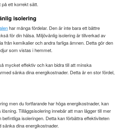
t på ett korrekt sätt.
nlig isolering
dalen
har många fördelar. Den är inte bara ett bättre
ckså för din hälsa. Miljövänlig isolering är tillverkad av
ria från kemikalier och andra farliga ämnen. Detta gör den
 djur som vistas i hemmet.
så mycket effektiv och kan bidra till att minska
rmed sänka dina energikostnader. Detta är en stor fördel,
ering men du fortfarande har höga energikostnader, kan
a lösning. Tilläggsisolering innebär att man lägger till mer
n befintliga isoleringen. Detta kan förbättra effektiviteten
d sänka dina energikostnader.