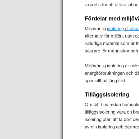
expertis för att utföra jobbe
Fördelar med miljövä
Miljövänlig
isolering i Lofs
alternativ för miljön, utan o
naturliga material som är f
säkrare för människor och
Miljövänlig isolering är ock
energiförbrukningen och dä
speciellt på lång sikt.
Tilläggsisolering
Om ditt hus redan har isol
tilläggsisolering vara en br
isolering utan att ta bort de
av din isolering och därme