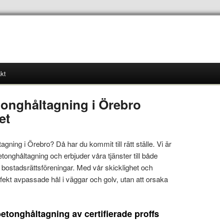
kt
etonghåltagning i Örebro
et
agning i Örebro? Då har du kommit till rätt ställe. Vi är
etonghåltagning och erbjuder våra tjänster till både
h bostadsrättsföreningar. Med vår skicklighet och
rfekt avpassade hål i väggar och golv, utan att orsaka
etonghåltagning av certifierade proffs