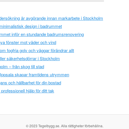
ndersökning är avgörande innan markarbete i Stockholm
minimalistisk design i badrummet
emmet inför en stundande badrumsrenovering
ya fönster mot väder och vind
om fogfria golv och väggar förändrar allt
ller säkerhetsdörrar i Stockholm
lm – från skog till stad
i Uppsala skapar framtidens utrymmen
ns och hållbarhet för din bostad
rofessionell hjälp för ditt tak
© 2023 Tegelbygg.se. Alla rättigheter förbehållna.