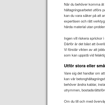
När du behöver komma åt elka
håltagningsarbetet utförs p
kan du vara säker på att arb
expertisen och rätt verktyg
hårda material utan proble
Ingen vill riskera sprickor
Därför är det bäst att överl
Vi förstår vikten av att jo
som kan uppstå vid felakti
Utför stora eller s
Vare sig det handlar om att
kan vår betonghåltagnings
behöver ändra kablar, insta
utrymmen, bostadsrättsfören
Om du till och med övervä