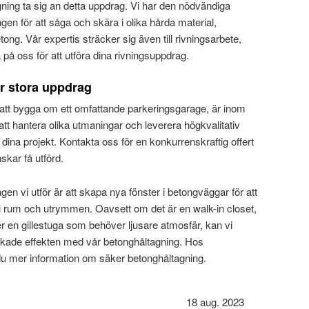
ning ta sig an detta uppdrag. Vi har den nödvändiga
en för att såga och skära i olika hårda material,
tong. Vår expertis sträcker sig även till rivningsarbete,
ta på oss för att utföra dina rivningsuppdrag.
r stora uppdrag
att bygga om ett omfattande parkeringsgarage, är inom
tt hantera olika utmaningar och leverera högkvalitativ
 dina projekt. Kontakta oss för en konkurrenskraftig offert
skar få utförd.
gen vi utför är att skapa nya fönster i betongväggar för att
s i rum och utrymmen. Oavsett om det är en walk-in closet,
er en gillestuga som behöver ljusare atmosfär, kan vi
önskade effekten med vår betonghåltagning. Hos
 du mer information om säker betonghåltagning.
18 aug. 2023