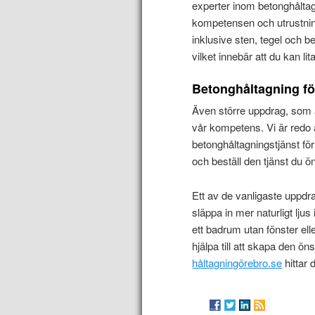
experter inom betonghåltag
kompetensen och utrustning
inklusive sten, tegel och be
vilket innebär att du kan li
Betonghåltagning fö
Även större uppdrag, som 
vår kompetens. Vi är redo a
betonghåltagningstjänst för
och beställ den tjänst du ön
Ett av de vanligaste uppdra
släppa in mer naturligt lju
ett badrum utan fönster ell
hjälpa till att skapa den 
håltagningörebro.se
hittar