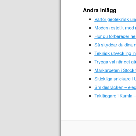
Andra inlägg
Varför geoteknisk u
Modern estetik med 
Hur du förbereder h
Så skyddar du dina n
Teknisk utveckling in
Trygga val när det gä
Markarbeten i Stockho
Skickliga snickare 
Smidesräcken – elega
Takläggare i Kumla – p