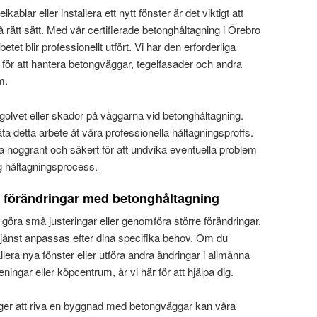
blar eller installera ett nytt fönster är det viktigt att
å rätt sätt. Med vår certifierade betonghåltagning i Örebro
etet blir professionellt utfört. Vi har den erforderliga
 för att hantera betongväggar, tegelfasader och andra
m.
 i golvet eller skador på väggarna vid betonghåltagning.
åta detta arbete åt våra professionella håltagningsproffs.
bba noggrant och säkert för att undvika eventuella problem
g håltagningsprocess.
må förändringar med betonghåltagning
 göra små justeringar eller genomföra större förändringar,
tjänst anpassas efter dina specifika behov. Om du
llera nya fönster eller utföra andra ändringar i allmänna
ingar eller köpcentrum, är vi här för att hjälpa dig.
ger att riva en byggnad med betongväggar kan våra