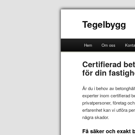
Tegelbygg
Hem
Om oss
Konta
Certifierad b
för din fastigh
Är du i behov av betonghålt
experter inom certifierad b
privatpersoner, företag oc
erfarenhet kan vi utföra pe
några skador.
Få säker och exakt b